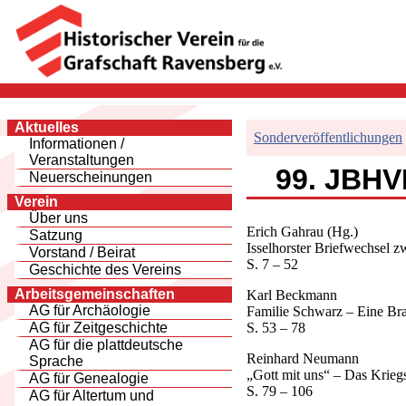
Aktuelles
Sonderveröffentlichungen
Informationen /
Veranstaltungen
99. JBHVR
Neuerscheinungen
Verein
Über uns
Erich Gahrau (Hg.)
Satzung
Isselhorster Briefwechsel 
Vorstand / Beirat
S. 7 – 52
Geschichte des Vereins
Arbeitsgemeinschaften
Karl Beckmann
AG für Archäologie
Familie Schwarz – Eine Bra
S. 53 – 78
AG für Zeitgeschichte
AG für die plattdeutsche
Reinhard Neumann
Sprache
„Gott mit uns“ – Das Krieg
AG für Genealogie
S. 79 – 106
AG für Altertum und