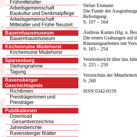
Frühmittelalter
Stefan Eismann
Arbeitsgemeinschaft
Die Funde der Ausgrabungen
Baukultur und Denkmalpflege
Befestigung
Arbeitsgemeinschaft
S. 107 – 164
Mittelalter und Frühe Neuzeit
Andreas Kamm (Hg. u. Bea
Bauernhausmuseum
Die ersten Grabungen auf d
Bauernhausmuseum
Räumungsarbeiten mit Vorsc
Kirchenruine Müdehorst
S. 165 – 254
Kirchenruine Müdehorst
Vereinsbericht über das Jah
Sparrenburg
S. 255 – 259
Stellungnahme
Tagung
Verzeichnis der Mitarbeiter
Ravensberger
S. 260
Geschichtspreis
ISSN 0342-0159
Richtlinien
Preisträgerinnen und
Preisträger
Publikationen
Download
Gesamtverzeichnis
Jahresberichte
Ravensberger Blätter