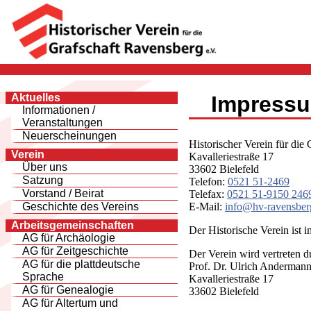
Aktuelles
Impress
Informationen /
Veranstaltungen
Neuerscheinungen
Historischer Verein für die
Verein
Kavalleriestraße 17
Über uns
33602 Bielefeld
Satzung
Telefon:
0521 51-2469
Vorstand / Beirat
Telefax:
0521 51-9150 246
E-Mail:
info@hv-ravensber
Geschichte des Vereins
Arbeitsgemeinschaften
Der Historische Verein ist 
AG für Archäologie
AG für Zeitgeschichte
Der Verein wird vertreten d
AG für die plattdeutsche
Prof. Dr. Ulrich Andermann
Sprache
Kavalleriestraße 17
AG für Genealogie
33602 Bielefeld
AG für Altertum und