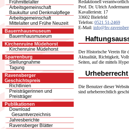
Redaktionell verantwortlich
Frühmittelalter
Prof. Dr. Ulrich Anderman
Arbeitsgemeinschaft
Kavalleriestr. 17
Baukultur und Denkmalpflege
33602 Bielefeld
Arbeitsgemeinschaft
Telefon:
0521 51-2469
Mittelalter und Frühe Neuzeit
E-Mail:
info@hv-ravensber
Bauernhausmuseum
Bauernhausmuseum
Haftungsaus
Kirchenruine Müdehorst
Kirchenruine Müdehorst
Der Historische Verein für 
Sparrenburg
Aktualität, Richtigkeit, Vo
Stellungnahme
Seiten, auf die mittels Hyp
Tagung
Urheberrecht
Ravensberger
Geschichtspreis
Richtlinien
Die Benutzer dieser Website
Preisträgerinnen und
sind urheberrechtlich gesc
Preisträger
Publikationen
Download
Gesamtverzeichnis
Jahresberichte
Ravensberger Blätter