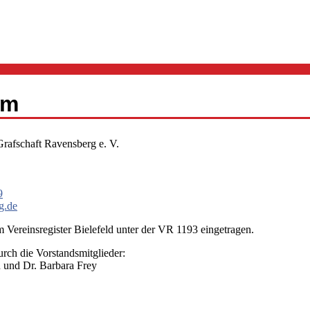
um
 Grafschaft Ravensberg e. V.
9
g.de
im Vereinsregister Bielefeld unter der VR 1193 eingetragen.
urch die Vorstandsmitglieder:
 und Dr. Barbara Frey