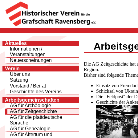
Aktuelles
Arbeitsg
Informationen /
Veranstaltungen
Neuerscheinungen
Die AG Zeitgeschichte hat s
Verein
Region.
Über uns
Bisher sind folgende Theme
Satzung
Einsatz von Fremdarb
Vorstand / Beirat
Schicksal von Ukraine
Geschichte des Vereins
Die "Feldpost" der 
Arbeitsgemeinschaften
Geschichte der Anker
AG für Archäologie
AG für Zeitgeschichte
AG für die plattdeutsche
Sprache
AG für Genealogie
AG für Altertum und