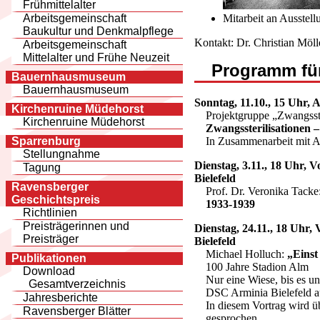
Frühmittelalter
Mitarbeit an Ausstel
Arbeitsgemeinschaft
Baukultur und Denkmalpflege
Kontakt: Dr. Christian Möll
Arbeitsgemeinschaft
Mittelalter und Frühe Neuzeit
Programm für
Bauernhausmuseum
Bauernhausmuseum
Sonntag, 11.10., 15 Uhr, 
Kirchenruine Müdehorst
Projektgruppe „Zwangsste
Kirchenruine Müdehorst
Zwangssterilisationen –
Sparrenburg
In Zusammenarbeit mit A
Stellungnahme
Dienstag, 3.11., 18 Uhr, 
Tagung
Bielefeld
Ravensberger
Prof. Dr. Veronika Tacke
Geschichtspreis
1933-1939
Richtlinien
Preisträgerinnen und
Dienstag, 24.11., 18 Uhr,
Preisträger
Bielefeld
Michael Holluch:
„Einst
Publikationen
100 Jahre Stadion Alm
Download
Nur eine Wiese, bis es un
Gesamtverzeichnis
DSC Arminia Bielefeld au
Jahresberichte
In diesem Vortrag wird
Ravensberger Blätter
gesprochen.