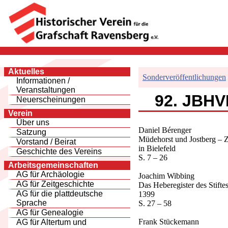
Aktuelles
Sonderveröffentlichungen
Informationen /
Veranstaltungen
92. JBHVR
Neuerscheinungen
Verein
Über uns
Daniel Bérenger
Satzung
Müdehorst und Jostberg – Z
Vorstand / Beirat
in Bielefeld
Geschichte des Vereins
S. 7 – 26
Arbeitsgemeinschaften
AG für Archäologie
Joachim Wibbing
AG für Zeitgeschichte
Das Heberegister des Stifte
AG für die plattdeutsche
1399
Sprache
S. 27 – 58
AG für Genealogie
Frank Stückemann
AG für Altertum und