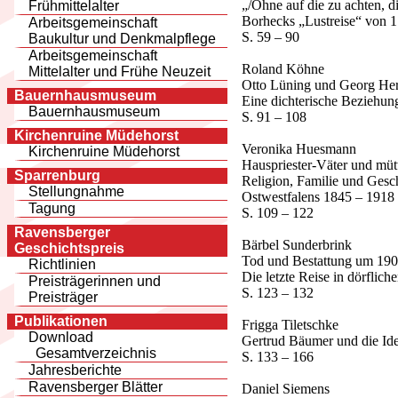
„/Ohne auf die zu achten, d
Frühmittelalter
Borhecks „Lustreise“ von 
Arbeitsgemeinschaft
S. 59 – 90
Baukultur und Denkmalpflege
Arbeitsgemeinschaft
Roland Köhne
Mittelalter und Frühe Neuzeit
Otto Lüning und Georg He
Bauernhausmuseum
Eine dichterische Beziehu
Bauernhausmuseum
S. 91 – 108
Kirchenruine Müdehorst
Veronika Huesmann
Kirchenruine Müdehorst
Hauspriester-Väter und mütt
Sparrenburg
Religion, Familie und Gesch
Stellungnahme
Ostwestfalens 1845 – 1918
Tagung
S. 109 – 122
Ravensberger
Bärbel Sunderbrink
Geschichtspreis
Tod und Bestattung um 190
Richtlinien
Die letzte Reise in dörflic
Preisträgerinnen und
S. 123 – 132
Preisträger
Publikationen
Frigga Tiletschke
Download
Gertrud Bäumer und die Idee
Gesamtverzeichnis
S. 133 – 166
Jahresberichte
Ravensberger Blätter
Daniel Siemens