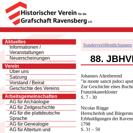
Aktuelles
Sonderveröffentlichungen
Informationen /
Veranstaltungen
88. JBHVR
Neuerscheinungen
Verein
Über uns
Johannes Altenberend
Satzung
"in monte sancti judoci aput
Vorstand / Beirat
Zur Geschichte eines Buche
Geschichte des Vereins
Franziskanerkloster
Arbeitsgemeinschaften
S. 7 - 30
AG für Archäologie
AG für Zeitgeschichte
Nicolas Rügge
AG für die plattdeutsche
Herrscherlob und Bürgersto
Sprache
Erbhuldigungen der Ravensb
1798
AG für Genealogie
S. 31 – 50
AG für Altertum und