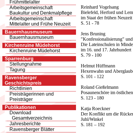
Frühmittelalter
Reinhard Vogelsang
Arbeitsgemeinschaft
Bielefeld, Herford und Lem
Baukultur und Denkmalpflege
im Staat der frühen Neuzeit
Arbeitsgemeinschaft
S. 51 - 78
Mittelalter und Frühe Neuzeit
Bauernhausmuseum
Jens Bruning
Bauernhausmuseum
"Konfessionalisierung" un
Die Lateinschulen in Minde
Kirchenruine Müdehorst
im 16. und 17. Jahrhundert
Kirchenruine Müdehorst
S. 79 - 100
Sparrenburg
Stellungnahme
Helmut Hüffmann
Tagung
Hexenwahn und Aberglaub
S. 101 - 122
Ravensberger
Geschichtspreis
Roland Gießelmann
Richtlinien
Posaunenchöre im östlichen
Preisträgerinnen und
S. 123 - 180
Preisträger
Publikationen
Katja Roeckner
Download
Der Konflikt um die Rücker
Gesamtverzeichnis
Juhl/Winkel
Jahresberichte
S. 181 – 192
Ravensberger Blätter