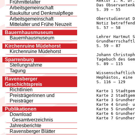
      Rektor i. R. Dr.
Frühmittelalter
      Das Observantenk
Arbeitsgemeinschaft
      S. 39 – 55

Baukultur und Denkmalpflege
      Oberstudienrat D
Arbeitsgemeinschaft
      Notiz betreffend
Mittelalter und Frühe Neuzeit
      S. 57 – 58

Bauernhausmuseum
      Lehrer Hartmut S
Bauernhausmuseum
      Grundherrschaftl
      S. 59 – 87

Kirchenruine Müdehorst
Kirchenruine Müdehorst
      Johann Christoph
      Tagebuch des Gem
Sparrenburg
      S. 89 – 115

Stellungnahme
Tagung
      Wissenschaftlich
      Hephästos, eine 
Ravensberger
      S. 116 – 129

Geschichtspreis
Richtlinien
      Karte 1 Stadtgem
Preisträgerinnen und
      Karte 2 Stadtgem
      Karte 3 Grundher
Preisträger
      Karte 4 Grund- u
Publikationen
      Karte 5 Grundher
      Karte 6 Grundher
Download
      Karte 7 Grundher
Gesamtverzeichnis
Jahresberichte
Ravensberger Blätter