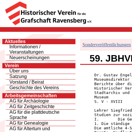
Aktuelles
Sonderveröffentlichungen
Informationen /
Veranstaltungen
59. JBHVR
Neuerscheinungen
Verein
Über uns
      Dr. Gustav Engel
Satzung
      Museumsdirektor 
Vorstand / Beirat
      Berichte über di
Geschichte des Vereins
      Historischer Ver
      Stadtarchiv und 
Arbeitsgemeinschaften
      Museum

AG für Archäologie
      S. V - XVIII

AG für Zeitgeschichte
      Lehrer Siegfried
AG für die plattdeutsche
      Studien zur sozi
Sprache
      I.        Die Ge
AG für Genealogie
      1. Die ständige 
      Die amtliche 4-S
AG für Altertum und