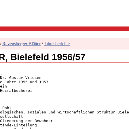
/
Ravensberger Blätter
/
Jahresberichte
, Bielefeld 1956/57
,

Dr. Gustav Vriesen

e Jahre 1956 und 1957

ein

Heimatbücherei

 Pohl

ologischen, sozialen und wirtschaftlichen Struktur Biele
sellschaft

Gliederung der Bewohner

tände-Einteilung
