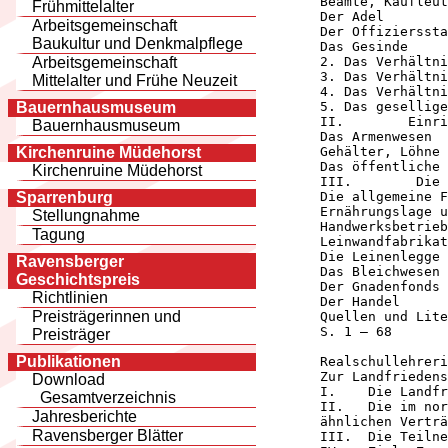
      Beamte, Kaufleut
Frühmittelalter
      Der Adel

Arbeitsgemeinschaft
      Der Offizierssta
Baukultur und Denkmalpflege
      Das Gesinde

      2. Das Verhältni
Arbeitsgemeinschaft
      3. Das Verhältni
Mittelalter und Frühe Neuzeit
      4. Das Verhältni
      5. Das gesellige
Bauernhausmuseum
      II.        Einri
Bauernhausmuseum
      Das Armenwesen

      Gehälter, Löhne 
Kirchenruine Müdehorst
      Das öffentliche 
Kirchenruine Müdehorst
      III.        Die 
      Die allgemeine F
Sparrenburg
      Ernährungslage u
Stellungnahme
      Handwerksbetrieb
Tagung
      Leinwandfabrikat
      Die Leinenlegge

Ravensberger
      Das Bleichwesen

Geschichtspreis
      Der Gnadenfonds

Richtlinien
      Der Handel

Preisträgerinnen und
      Quellen und Lite
      S. 1 – 68

Preisträger
Publikationen
      Realschullehreri
      Zur Landfriedens
Download
      I.    Die Landfr
Gesamtverzeichnis
      II.   Die im nor
Jahresberichte
      ähnlichen Verträ
Ravensberger Blätter
      III.  Die Teilne