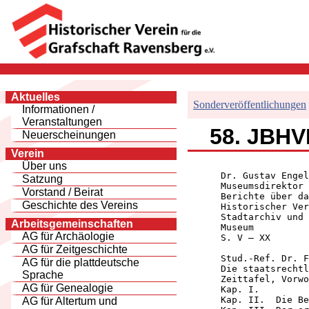
Aktuelles
Sonderveröffentlichungen
Informationen /
Veranstaltungen
58. JBHVR
Neuerscheinungen
Verein
Über uns
      Dr. Gustav Engel

Satzung
      Museumsdirektor 
Vorstand / Beirat
      Berichte über da
Geschichte des Vereins
      Historischer Ver
      Stadtarchiv und 
Arbeitsgemeinschaften
      Museum

AG für Archäologie
      S. V – XX

AG für Zeitgeschichte
      Stud.-Ref. Dr. F
AG für die plattdeutsche
      Die staatsrechtl
Sprache
      Zeittafel, Vorwo
AG für Genealogie
      Kap. I.         
      Kap. II.	Die Beziehungen des Reiches zur Stadt Herford im 15. Jahrhundert

AG für Altertum und