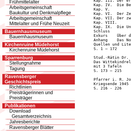
      Kap. III.	Der erste Prozess am Reichskammergericht und die Beziehungen Herfords  zum Reich in der 1. Hälfte des 16. Jahrhunderts

Frühmittelalter
      Kap. IV.	Die Bedeutung der Reformation für die staatsrechtlichen Verhältnisse in Herford

Arbeitsgemeinschaft
      Kap. V.	        Die Bedeutung des ravensbergischen Landesaufbaus für die Stellung der Herzöge von Jülich in Herford bis zum Zessionsvertrag

Baukultur und Denkmalpflege
      Kap. VI.	Der Zessionsvertrag von 1547 und die Ausbildung der Landeshoheit der Herzöge über die Stadt Herford in der 2. Hälfte des 16. Jahrhunderts

      Kap. VII.	Der zweite Prozess am Reichskammergericht von 1549 – 1631

Arbeitsgemeinschaft
      Kap. VIII.	Herford als „Reichsstadt“ (1631 – 1647)

Mittelalter und Frühe Neuzeit
      Kap. IX.	Die Unterwerfung der Stadt unter den brandenburgischen Staat und deren staatsrechtliche Stellung nach 1647

      Schluss

Bauernhausmuseum
      Exkurs	Über die Rechtsansprüche und die Stellung der Kölner Erzbischöfe in Herford seit dem Beginn des 13. Jahrhunderts

Bauernhausmuseum
      Anhang	Das Notariatsinstrument des Herforder Notars Petrus Cocus. Herford, 1510 IV 26

      Quellen und Lite
Kirchenruine Müdehorst
      S. 1 – 172

Kirchenruine Müdehorst
      Stud.-Rätin Dr. 
Sparrenburg
      Das Wittekindrel
Stellungnahme
      mit 3 Tafeln

Tagung
      S. 173 – 215

Ravensberger
      Pfarrer i. R. Jo
Geschichtspreis
      Kriegsende 1945 
Richtlinien
      S. 216 - 226

Preisträgerinnen und
Preisträger
Publikationen
Download
Gesamtverzeichnis
Jahresberichte
Ravensberger Blätter