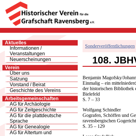
Aktuelles
Sonderveröffentlichungen
Informationen /
Veranstaltungen
108. JBHV
Neuerscheinungen
Verein
Über uns
Benjamin Magofsky/Johan
Satzung
Einmalig – ein mittelnieder
Vorstand / Beirat
der historischen Bibliothe
Geschichte des Vereins
Bielefeld
Arbeitsgemeinschaften
S. 7 – 33
AG für Archäologie
Wolfgang Schindler
AG für Zeitgeschichte
Gografen, Schöffen und Ger
AG für die plattdeutsche
ravensbergischen Gogericht
Sprache
S. 35 – 129
AG für Genealogie
AG für Altertum und