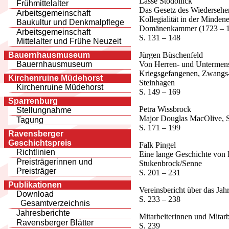
Lasse Stodollick
Frühmittelalter
Das Gesetz des Wiedersehe
Arbeitsgemeinschaft
Kollegialität in der Minden
Baukultur und Denkmalpflege
Domänenkammer (1723 – 
Arbeitsgemeinschaft
S. 131 – 148
Mittelalter und Frühe Neuzeit
Jürgen Büschenfeld
Bauernhausmuseum
Von Herren- und Unterme
Bauernhausmuseum
Kriegsgefangenen, Zwangs-
Kirchenruine Müdehorst
Steinhagen
Kirchenruine Müdehorst
S. 149 – 169
Sparrenburg
Petra Wissbrock
Stellungnahme
Major Douglas MacOlive, S
Tagung
S. 171 – 199
Ravensberger
Geschichtspreis
Falk Pingel
Richtlinien
Eine lange Geschichte von 
Preisträgerinnen und
Stukenbrock/Senne
Preisträger
S. 201 – 231
Publikationen
Vereinsbericht über das Jah
Download
S. 233 – 238
Gesamtverzeichnis
Jahresberichte
Mitarbeiterinnen und Mitarb
Ravensberger Blätter
S. 239