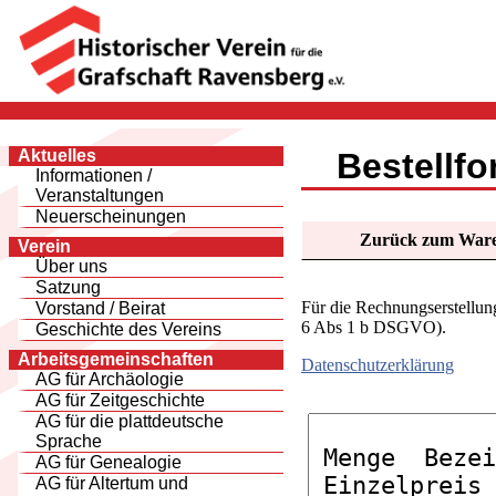
Aktuelles
Bestellfo
Informationen /
Veranstaltungen
Neuerscheinungen
Zurück zum War
Verein
Über uns
Satzung
Für die Rechnungserstellu
Vorstand / Beirat
6 Abs 1 b DSGVO).
Geschichte des Vereins
Arbeitsgemeinschaften
Datenschutzerklärung
AG für Archäologie
AG für Zeitgeschichte
AG für die plattdeutsche
Sprache
AG für Genealogie
AG für Altertum und