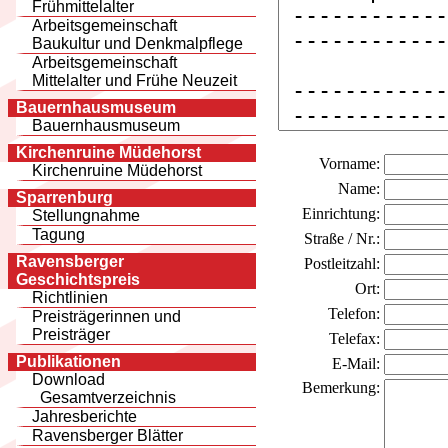
Frühmittelalter
Arbeitsgemeinschaft
Baukultur und Denkmalpflege
Arbeitsgemeinschaft
Mittelalter und Frühe Neuzeit
Bauernhausmuseum
Bauernhausmuseum
Kirchenruine Müdehorst
Vorname:
Kirchenruine Müdehorst
Name:
Sparrenburg
Einrichtung:
Stellungnahme
Tagung
Straße / Nr.:
Ravensberger
Postleitzahl:
Geschichtspreis
Ort:
Richtlinien
Telefon:
Preisträgerinnen und
Preisträger
Telefax:
Publikationen
E-Mail:
Download
Bemerkung:
Gesamtverzeichnis
Jahresberichte
Ravensberger Blätter